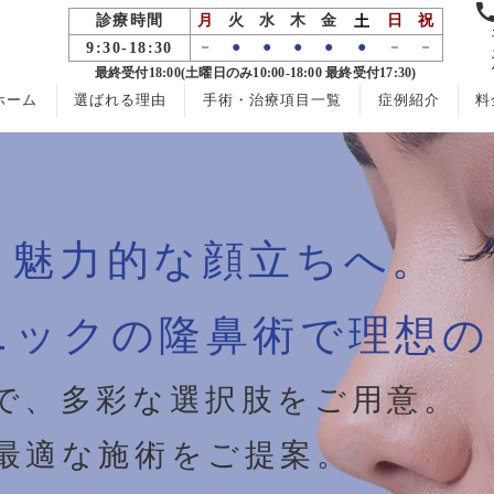
診療時間
月
火
水
木
金
日
祝
土
－
●
●
●
●
●
－
－
9:30-18:30
最終受付18:00(土曜日のみ10:00-18:00 最終受付17:30)
ホーム
選ばれる理由
手術・治療項目一覧
症例紹介
料
、
魅力的な顔立ちへ。
ニックの
隆鼻術で理想の
で、
多彩な選択肢をご用意。
最適な施術をご提案。