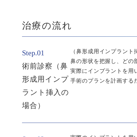
治療の流れ
（鼻形成用インプラント
Step.01
鼻の形状を把握し、どの
術前診察（鼻
実際にインプラントを用
形成用インプ
手術のプランを計画する
ラント挿入の
場合）