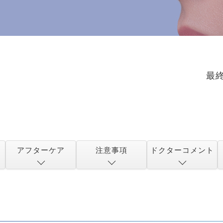
最
アフター
ケア
注意事項
ドクター
コメント