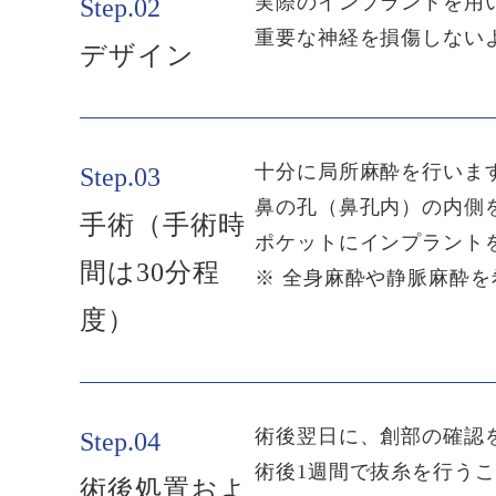
実際のインプラントを用
Step.02
重要な神経を損傷しない
デザイン
十分に局所麻酔を行いま
Step.03
鼻の孔（鼻孔内）の内側
手術（手術時
ポケットにインプラント
間は30分程
※ 全身麻酔や静脈麻酔
度）
術後翌日に、創部の確認
Step.04
術後1週間で抜糸を行う
術後処置およ